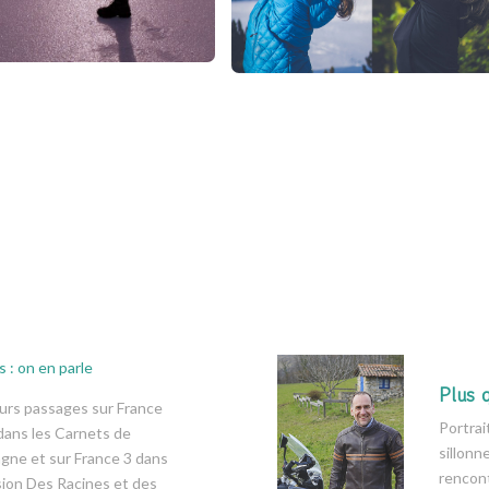
 : on en parle
Plus 
urs passages sur France
Portrai
dans les Carnets de
sillonn
gne et sur France 3 dans
rencon
sion Des Racines et des