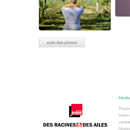
suite des photos
Medias
Plusie
Inter 
campa
l'émis