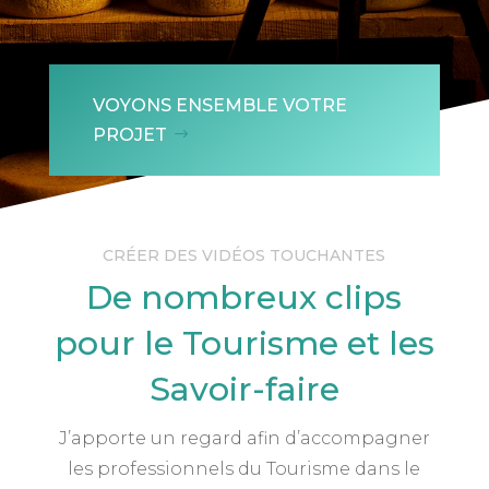
VOYONS ENSEMBLE VOTRE
PROJET
CRÉER DES VIDÉOS TOUCHANTES
De nombreux clips
pour le Tourisme et les
Savoir-faire
J’apporte un regard afin d’accompagner
les professionnels du Tourisme dans le