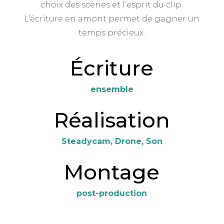
choix des scènes et l’esprit du clip.
L’écriture en amont permet de gagner un
temps précieux.
Écriture
ensemble
Réalisation
Steadycam, Drone, Son
Montage
post-production