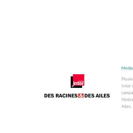
Medias
Plusie
Inter 
campa
l'émis
Ailes.