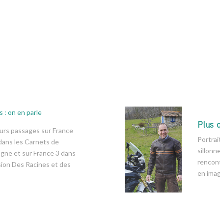
 : on en parle
Plus 
urs passages sur France
Portrai
dans les Carnets de
sillonn
gne et sur France 3 dans
rencon
sion Des Racines et des
en imag