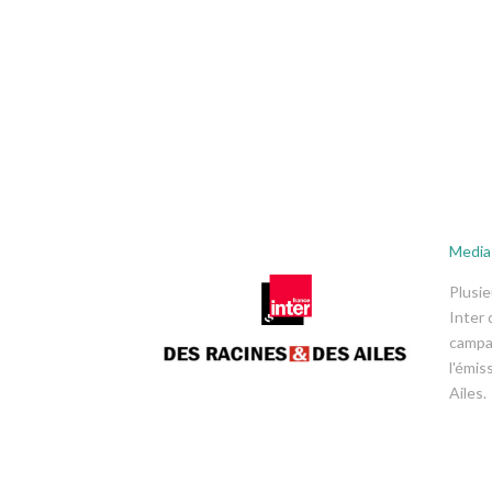
Medias
Plusie
Inter 
campa
l'émis
Ailes.