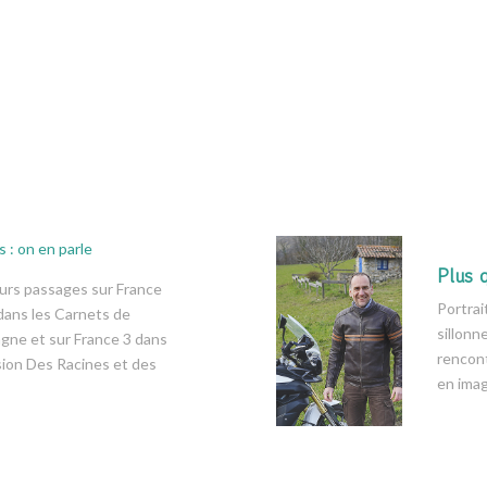
 : on en parle
Plus 
urs passages sur France
Portrai
dans les Carnets de
sillonn
gne et sur France 3 dans
rencon
sion Des Racines et des
en imag