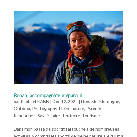
Ronan, accompagnateur épanoui
par
Raphael KANN
|
Déc 12, 2022
|
Lifestyle
,
Montagne
,
Outdoor
,
Photography
,
Pleine nature
,
Pyrénées
,
Randonnée
,
Savoir-Faire
,
Territoire
,
Tourisme
Dans mon passé de sportif, j’ai touché à de nombreuses
activités, y compris les sports de pleine nature. Ce qui m’a